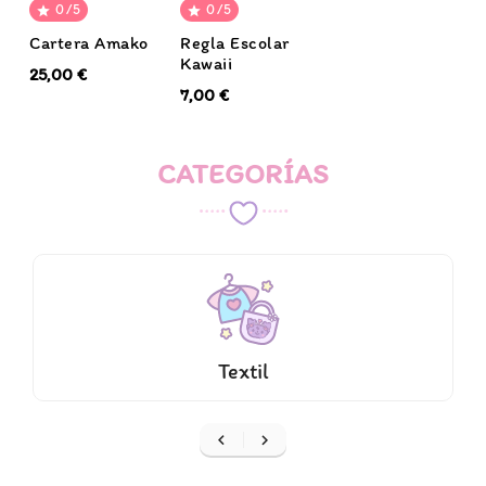
0/5
0/5


Cartera Amako
Regla Escolar
Kawaii
25,00 €
7,00 €
CATEGORÍAS
Textil

