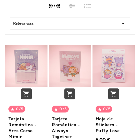

Relevancia



0/5
0/5
0/5



Tarjeta
Tarjeta
Hoja de
Romántica -
Romántica -
Stickers -
Eres Como
Always
Puffy Love
Mimir
Together
6,00 €