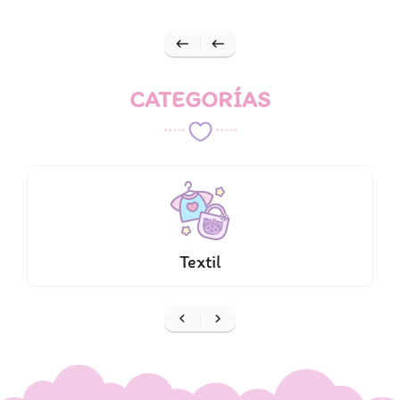


CATEGORÍAS
Textil

