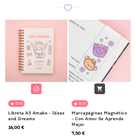


0/5
0/5


Libreta A5 Amako - Ideas
Marcapáginas Magnético
and Dreams
- Con Amor Se Aprende
Mejor
16,00 €
7,50 €