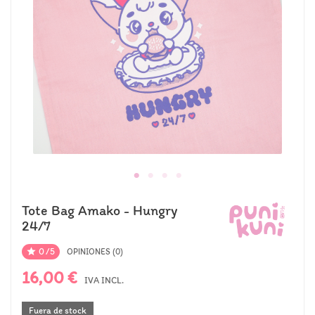
Tote Bag Amako - Hungry
24/7
0/5

OPINIONES (0)
16,00 €
IVA INCL.
Fuera de stock