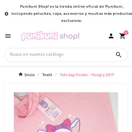
Punikuni Shop!
es la tienda online oficial de Punikuni,
incluyendo peluches, ropa, accesorios y muchos más producto

exclusivos.
0




Inicio
Textil
Tote bag Amako - Hungry 24/7