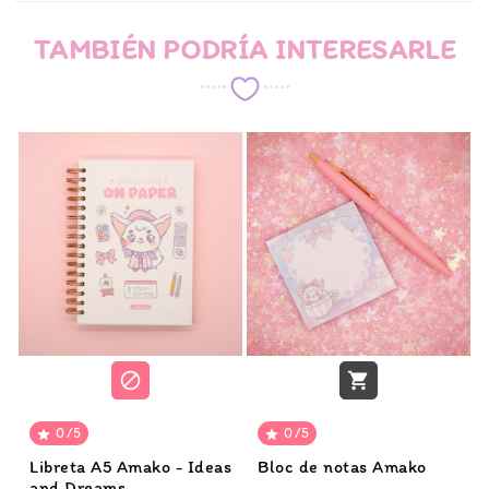
TAMBIÉN PODRÍA INTERESARLE


0/5
0/5


Libreta A5 Amako - Ideas
Bloc de notas Amako
and Dreams