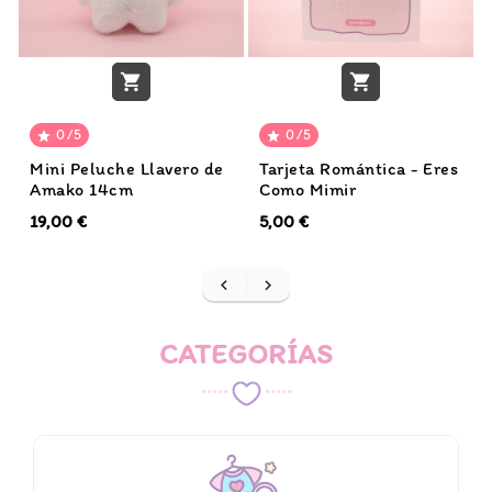


0/5
0/5


Mini Peluche Llavero de
Tarjeta Romántica - Eres
Amako 14cm
Como Mimir
19,00 €
5,00 €


CATEGORÍAS